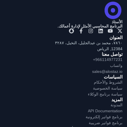
الأستاذ
البرنامج المحاسبي الأمثل لإدارة أعمالك.
العنوان
٧٨٦٠، محمد بن عبدالجليل، النخيل، ٣٢٨٧
12384, الرياض
تواصل معنا
+966114977231
واتساب
sales@alostaz.io
السياسات
الشروط والأحكام
سياسة الخصوصية
سياسة برنامج الوكلاء
المزيد
المدونة
API Documentation
برنامج فواتير إلكترونية
برنامج فواتير ضريبية