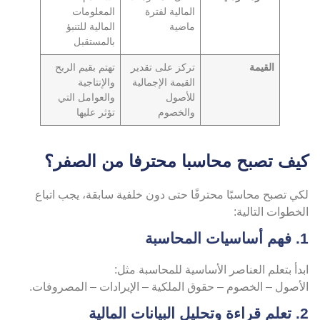
المالية لفترة
المعلومات
ماضية
المالية للتنبؤ
بالمستقبل
القيمة
تركز على تقدير
تهتم بقيم الربح
القيمة الإجمالية
والإنتاجية
للأصول
والعوامل التي
والخصوم
تؤثر عليها
يف تصبح محاسبا محترفا من الصفر؟
ي تصبح محاسبًا محترفًا حتى دون خلفية سابقة، يجب اتباع
خطوات التالية:
 المحاسبة
دأ بتعلم العناصر الأساسية للمحاسبة مثل:
لأصول – الخصوم – حقوق الملكية – الإيرادات – المصروفات.
لبيانات المالية