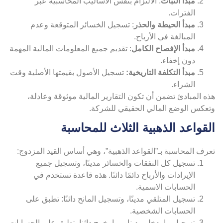
مبدأ الثبات
: الالتزام بنفس الأساليب المحاسبية عبر
الفترات.
مبدأ الحيطة والحذر
: تسجيل الخسائر المتوقعة وعدم
المبالغة في الأرباح.
مبدأ الإفصاح الكامل
: تقديم جميع المعلومات المالية المهمة
دون إخفاء.
مبدأ التكلفة التاريخية:
تسجيل الأصول بقيمتها الأصلية وقت
الشراء.
ه المبادئ تضمن أن تكون التقارير المالية موثوقة وعادلة،
تعكس الوضع المالي الحقيقي للشركة.
لقواعد الذهبية الثلاث للمحاسبة
رف المحاسبة بـ”القواعد الذهبية”، وهي أساس القيد المزدوج:
تسجيل كل النفقات والخسائر مدينًا، وتسجيل جميع
الإيرادات والأرباح دائمًا دائنًا. هذه قاعدة تستخدم في
الحسابات الاسمية.
تسجيل المتلقي مدينًا، وتسجيل المانح دائنًا: تطبق على
الحسابات الشخصية.
تسجيل ما يدخل مدينا، وما يخرج دائنا. تطبق على الحسابات