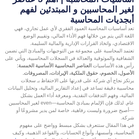
غير المحاسبين و المبتدئين لفهم
بجديات المحاسبة
عد أساسيات المحاسبة العمود الفقري لأي عمل تجاري، فهي
لغة التي يتم من خلالها فهم الأداء المالي، وتقييم الوضع
اقتصادي، واتخاذ القرارات الإدارية والمالية السليمة.
عتمد المحاسبة على مجموعة من التوجيهات والمبادئ التي تضمن
شفافية والموثوقية والعدالة في السجلات المحاسبية، ويأتي على
أس هذه الأساسيات
العناصر المحاسبية الأساسية الخمسة:
لأصول، الخصوم، حقوق الملكية، الإيرادات، المصروفات.
رتكز نجاح أي شركة على قدرتها على الاحتفاظ بـ سجلات
اسبية دقيقة تساعد في إعداد التقارير المالية، وتحليل البيانات
مالية، وفهم التدفقات النقدية، ومعرفة أداء العمل بشكل
عام. لذلك فإن الإلمام بمبادئ المحاسبة—even لغير المحاسبين
أصبح ضرورة وليست رفاهية، خاصة لمن يدير مشروعًا أو
ركة.
ي هذا المقال ستتعرف بشكل مبسط وواضح على مفهوم
محاسبة، وأسسها، وأنواع الحسابات، والقواعد الذهبية، وكيف