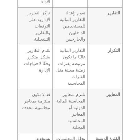
الأداء
التقارير
تقوم بإعداد
تركز التقارير
التقارير المالية
الإدارية على
للمستخدمين
التوقعات
الداخليين
والتقارير
والخارجيين
التشغيلية
التكرار
التقارير المالية
تقدم التقارير
غالبًا ما تكون
بشكل متكرر
مرتبطة بفترات
وفقًا لاحتياجات
زمنية معينة مثل
الإدارة
الفترات
المحاسبية
المعايير
تلتزم بمعايير
قد لا تكون
المحاسبة المالية
ملتزمة بمعايير
الدولية أو
محاسبية محددة
المعايير
المحاسبية
المحلية
الفترة الزمنية
تحلل المعلومات
تستخدم