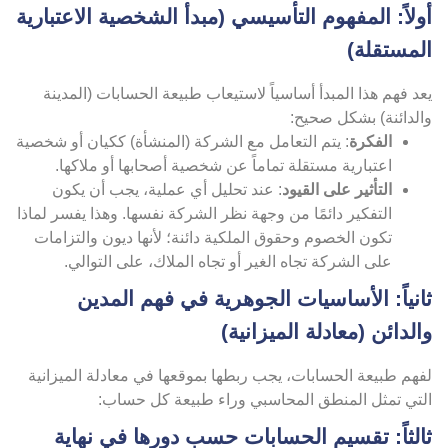
ولاً: المفهوم التأسيسي (مبدأ الشخصية الاعتبارية
لمستقلة)
د فهم هذا المبدأ أساسياً لاستيعاب طبيعة الحسابات (المدينة
الدائنة) بشكل صحيح:
الفكرة
: يتم التعامل مع الشركة (المنشأة) ككيان أو شخصية
اعتبارية مستقلة تماماً عن شخصية أصحابها أو ملاكها.
التأثير على القيود
: عند تحليل أي عملية، يجب أن يكون
التفكير دائمًا من وجهة نظر الشركة نفسها. وهذا يفسر لماذا
تكون الخصوم وحقوق الملكية دائنة؛ لأنها ديون والتزامات
على الشركة تجاه الغير أو تجاه الملاك، على التوالي.
انياً: الأساسيات الجوهرية في فهم المدين
الدائن (معادلة الميزانية)
هم طبيعة الحسابات، يجب ربطها بموقعها في معادلة الميزانية
لتي تمثل المنطق المحاسبي وراء طبيعة كل حساب:
الثاً: تقسيم الحسابات حسب دورها في نهاية