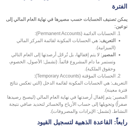
لفترة
مكن تصنيف الحسابات حسب مصيرها في نهاية العام المالي إلى
وعين:
الحسابات الدائمة (Permanent Accounts):
التعريف
: هي الحسابات المكونة لقائمة المركز المالي
(الميزانية).
المصير
: لا يتم إقفالها، بل تُرحّل أرصدتها إلى العام التالي
وتستمر ما دام المشروع قائماً. (تشمل: الأصول، الخصوم،
وحقوق الملكية).
الحسابات المؤقتة (Temporary Accounts):
تعريف: هي الحسابات المكونة لقائمة الدخل (التي تعكس نتائج
رة معينة).
مصير: يتم إقفال أرصدتها في نهاية العام المالي (ليصبح رصيدها
راً) وتحويلها إلى حساب الأرباح والخسائر لتحديد صافي نتيجة
لنشاط. (تشمل: الإيرادات والمصروفات).
ابعاً: القاعدة الذهبية لتسجيل القيود