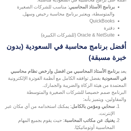
برنامج الأستاذ المحاسبي
: مناسب للشركات الصغيرة
والمتوسطة، ويعتبر برنامج محاسبة رخيص وسهل.
QuickBooks
دفترة
Oracle & NetSuite (للشركات الكبيرة)
فضل برنامج محاسبة في السعودية (بدون
برة مسبقة)
د
برنامج الأستاذ المحاسبي من افضل وارخص نظام محاسبي
ي السعودية
بفضل توافقه الكامل مع أنظمة الفوترة الإلكترونية
معتمدة من هيئة الزكاة والضريبة والجمارك.
لبرنامج صمم خصيصا للشركات الصغيرة والمتوسطة
لمقاولين، ويتميز بأنه:
سحابي ومؤمن بالكامل
: يمكنك استخدامه من أي مكان عبر
الإنترنت.
يغنيك عن مكاتب المحاسبة
: حيث يقوم بجميع المهام
المحاسبية أوتوماتيكيًا.